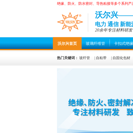
绝缘、防火、防水密封、导热粘接等多个系列产
沃尔兴—
电力 通信 新
20余年专注材料研发
沃尔兴首页
玻璃纤维管
卡扣式绝
热门关键词：
玻纤管
|
自粘带
|
自固化包材