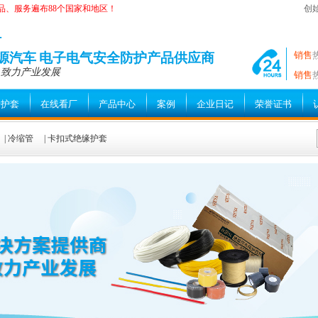
品、服务遍布88个国家和地区！
创
—
销售
能源汽车 电子电气安全防护产品供应商
 致力产业发展
销售
缘护套
在线看厂
产品中心
案例
企业日记
荣誉证书
|
冷缩管
|
卡扣式绝缘护套