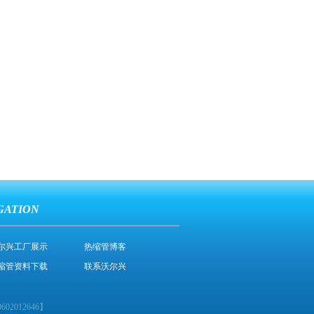
GATION
尔兴工厂展示
热缩管博客
缩管资料下载
联系沃尔兴
02012646
】