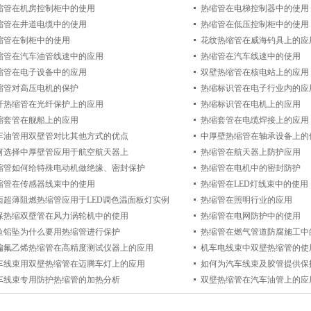
缩管在机房控制柜中的使用
热缩管在电梯控制器中的使用
缩管在井道电缆中的使用
热缩管在低压控制柜中的使用
缩管在制柜中的使用
花纹热缩管在威海钓具上的应
缩管在汽车油管线速中的应用
热缩管在汽车线速中的使用
缩管在电子设备中的应用
双壁热缩管在核电站上的应用
缩管对高压电机的保护
热缩标识管在电子行业内的应
纤热缩管在光纤保护上的应用
热缩标识管在电机上的应用
缩套管在舰船上的应用
热缩套管在电缆焊接上的应用
车油管用双壁管对比其他方式的优点
中厚壁热缩管在轴承设备上的
何选择中厚壁管应用于航空航天器上
热缩管在航天器上防护应用
缩管如何给特殊电动机做绝缘、密封保护
热缩管在电机中的密封防护
缩管在传感器线束中的使用
热缩管在LED灯线束中的使用
卤超薄阻燃热缩管应用于LED调色温面板灯实例
热缩管在照明行业的应用
保热缩双壁管在风力涡轮机中的使用
热缩管在电网防护中的使用
鱼铅坠为什么要用热缩管进行保护
热缩管在燃气管道防腐施工中
偏氟乙烯热缩管在高精度测试仪器上的应用
机车电线束中双壁热缩管的使
车线束用双壁热缩管在迈腾车灯上的应用
如何为汽车线束及胶管提供保
车线束专用防护热缩管的加热分析
双壁热缩管在汽车油管上的应