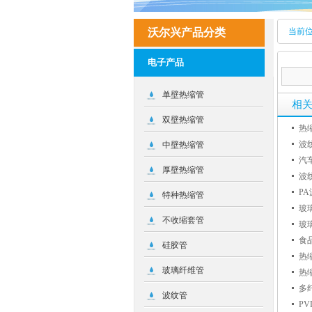
沃尔兴产品分类
当前
电子产品
单壁热缩管
相
双壁热缩管
热
波
中壁热缩管
汽
厚壁热缩管
波
P
特种热缩管
玻
不收缩套管
玻
食
硅胶管
热
玻璃纤维管
热
多
波纹管
P