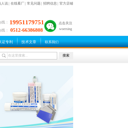
始人说
|
在线看厂
|
常见问题
|
招聘信息
|
官方店铺
19951179751
热线：
点击关注
woerxing
0512-66386808
热线：
认证专利
技术文章
联系我们
搜索