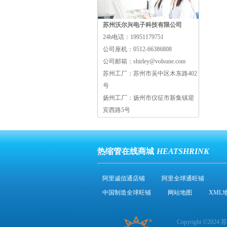
苏州沃尔兴电子科技有限公司
24h电话：
19951179751
公司座机：
0512-66386808
公司邮箱：
shirley@volsune.com
苏州工厂：
苏州市吴中区木东路402
号
扬州工厂：
扬州市仪征市新集镇迎
宾西路5号
热缩管在线商城
HEATSHRINK
阿里诚信通店铺
阿里全球通旺铺
中国制造全球旺铺
网站地图
XML
Copyright ©