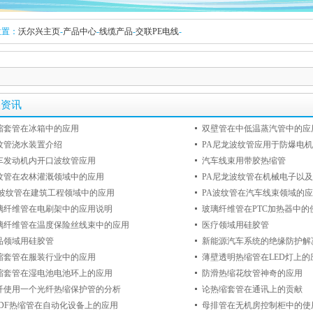
位置：
沃尔兴主页
-
产品中心
-
线缆产品
-
交联PE电线
-
关资讯
缩套管在冰箱中的应用
双壁管在中低温蒸汽管中的应
纹管浇水装置介绍
PA尼龙波纹管应用于防爆电机
车发动机内开口波纹管应用
汽车线束用带胶热缩管
纹管在农林灌溉领域中的应用
PA尼龙波纹管在机械电子以
A波纹管在建筑工程领域中的应用
PA波纹管在汽车线束领域的
璃纤维管在电刷架中的应用说明
玻璃纤维管在PTC加热器中的
璃纤维管在温度保险丝线束中的应用
医疗领域用硅胶管
品领域用硅胶管
新能源汽车系统的绝缘防护解
缩套管在服装行业中的应用
薄壁透明热缩管在LED灯上的
缩套管在湿电池电池环上的应用
防滑热缩花纹管神奇的应用
纤使用一个光纤热缩保护管的分析
论热缩套管在通讯上的贡献
VDF热缩管在自动化设备上的应用
母排管在无机房控制柜中的使