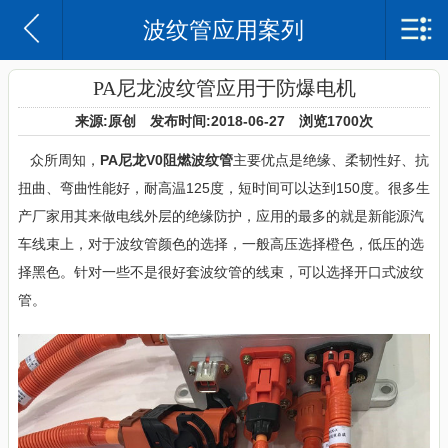
波纹管应用案列
苏州沃尔兴电子科技有限公司
网站首页
PA尼龙波纹管应用于防爆电机
来源:原创 发布时间:2018-06-27 浏览
1700次
沃尔兴简介
众所周知，
PA尼龙V0阻燃波纹管
主要优点是绝缘、柔韧性好、抗
企业日记
扭曲、弯曲性能好，耐高温125度，短时间可以达到150度。很多生
产厂家用其来做电线外层的绝缘防护，应用的最多的就是新能源汽
产品中心
车线束上，对于波纹管颜色的选择，一般高压选择橙色，低压的选
案例
择黑色。针对一些不是很好套波纹管的线束，可以选择开口式波纹
管。
联系我们