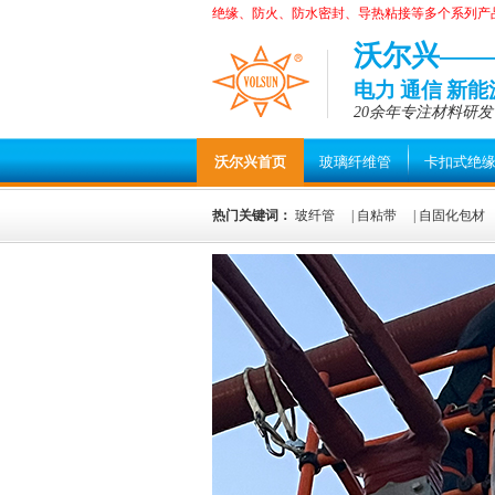
绝缘、防火、防水密封、导热粘接等多个系列产
沃尔兴—
电力 通信 新
20余年专注材料研发
沃尔兴首页
玻璃纤维管
卡扣式绝
热门关键词：
玻纤管
|
自粘带
|
自固化包材