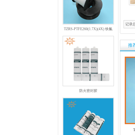
记录
TZRS-PTFE260(1.7X)(4X) 铁氟
龙
推
防火密封胶