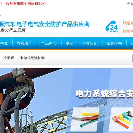
品、服务遍布88个国家和地区！
创
—
销售
能源汽车 电子电气安全防护产品供应商
 致力产业发展
销售
缘护套
在线看厂
产品中心
案例
企业日记
荣誉证书
|
冷缩管
|
卡扣式绝缘护套