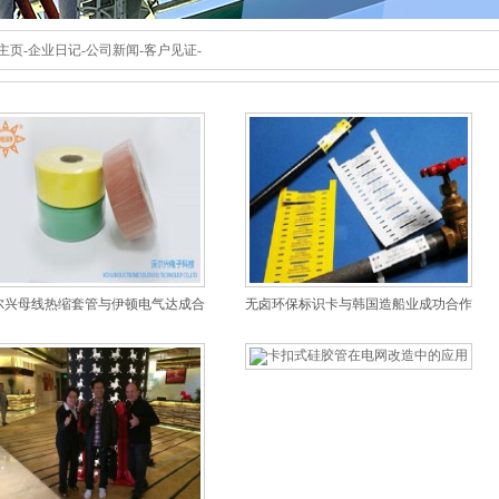
主页
-
企业日记
-
公司新闻
-
客户见证
-
尔兴母线热缩套管与伊顿电气达成合
无卤环保标识卡与韩国造船业成功合作
作关系