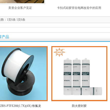
美资企业客户见证
卡扣式硅胶管在电网改造中的应用
总数：
1页6条
1页6条
荐产品
TZRS-PTFE260(1.7X)(4X) 铁氟龙
防火密封胶