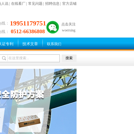
始人说
|
在线看厂
|
常见问题
|
招聘信息
|
官方店铺
19951179751
热线：
点击关注
woerxing
0512-66386808
热线：
认证专利
技术文章
联系我们
搜索