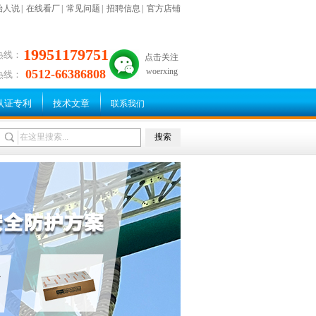
始人说
|
在线看厂
|
常见问题
|
招聘信息
|
官方店铺
19951179751
热线：
点击关注
woerxing
0512-66386808
热线：
认证专利
技术文章
联系我们
搜索