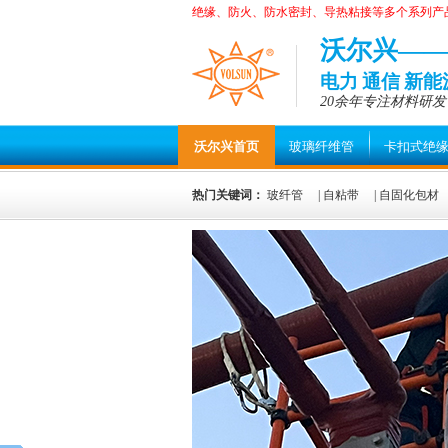
绝缘、防火、防水密封、导热粘接等多个系列产
沃尔兴—
电力 通信 新
20余年专注材料研发
沃尔兴首页
玻璃纤维管
卡扣式绝
热门关键词：
玻纤管
|
自粘带
|
自固化包材