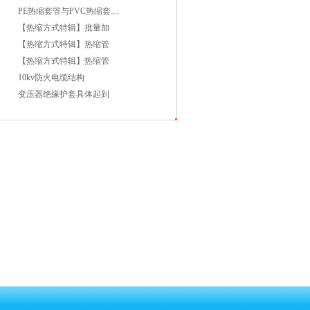
PE热缩套管与PVC热缩套管哪
【热缩方式特辑】批量加
【热缩方式特辑】热缩管
【热缩方式特辑】热缩管
10kv防火电缆结构
变压器绝缘护套具体起到