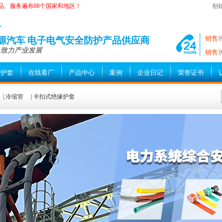
品、服务遍布88个国家和地区！
创
—
销售
能源汽车 电子电气安全防护产品供应商
 致力产业发展
销售
缘护套
在线看厂
产品中心
案例
企业日记
荣誉证书
|
冷缩管
|
卡扣式绝缘护套