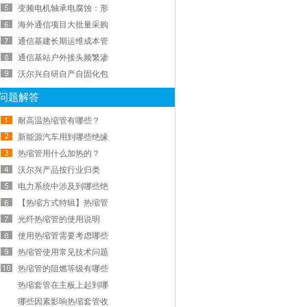
变频电机轴承电腐蚀：形
海外通信项目大批量采购
通信基建长期运维成本管
通信基站户外接头频繁渗
沃尔兴自研自产自固化包
问题解答
耐高温热缩管有哪些？
新能源汽车用到哪些绝缘
热缩管用什么加热的？
沃尔兴产品按行业归类
电力系统中涉及到哪些绝
【热缩方式特辑】热缩管
光纤热缩管的使用说明
使用热缩管需要考虑哪些
热缩管使用常见技术问题
热缩管的阻燃等级有哪些
热缩套管在主板上起到哪
哪些因素影响热缩套管收