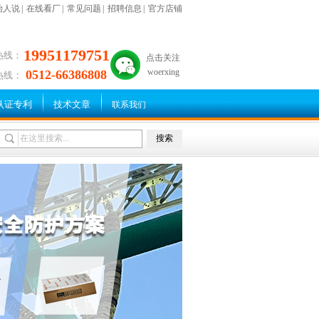
始人说
|
在线看厂
|
常见问题
|
招聘信息
|
官方店铺
19951179751
热线：
点击关注
woerxing
0512-66386808
热线：
认证专利
技术文章
联系我们
搜索