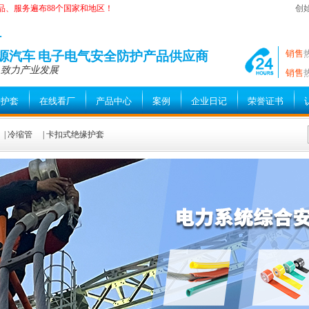
品、服务遍布88个国家和地区！
创
—
销售
能源汽车 电子电气安全防护产品供应商
 致力产业发展
销售
缘护套
在线看厂
产品中心
案例
企业日记
荣誉证书
|
冷缩管
|
卡扣式绝缘护套