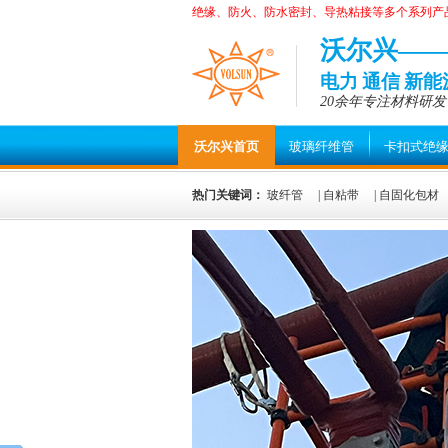
绝缘、防火、防水密封、导热粘接等多个系列产
沃尔兴—
电力 通信 新
20余年专注材料研发
沃尔兴首页
玻璃纤维管
卡扣式绝
热门关键词：
玻纤管
|
自粘带
|
自固化包材