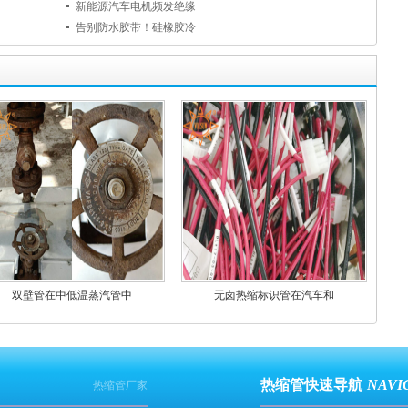
新能源汽车电机频发绝缘
告别防水胶带！硅橡胶冷
双壁管在中低温蒸汽管中
无卤热缩标识管在汽车和
热缩管快速导航
NAVI
热缩管厂家