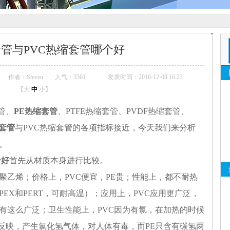
套管与PVC热缩套管哪个好
作者：Steven
人气：
3361
发表时间：2016-12-09 16:23
【
大
中
小
】
管、
PE热缩套管
、PTFE热缩套管、PVDF热缩套管、
缩套管
与PVC热缩套管的各项指标接近，今天我们来分析
。
个好
首先从材质本身进行比较。
聚乙烯；价格上，PVC便宜，PE贵；性能上，都不耐热
EX和PERT，可耐高温）；应用上，PVC应用更广泛，
没有这么广泛；卫生性能上，PVC因为有氯，在加热的时候
反映，产生氯化氢气体，对人体有毒，而PE只含有碳氢两