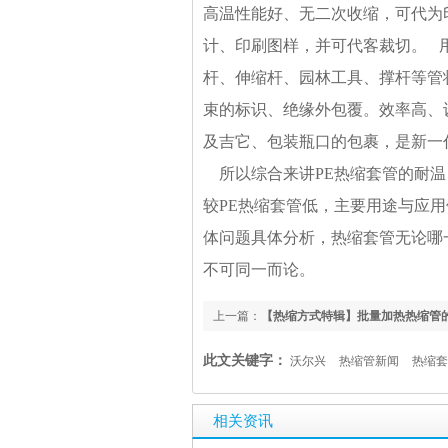
高温性能好、无二次收缩，可代为
计、印刷图样，并可代客裁切。 
杆、伸缩杆、园林工具、撑杆等管
束的标识、绝缘外包覆。效率高、
及吉它、包装瓶口的包裹，是新一
所以综合来讲PE热缩套管的耐温
较PE热缩套管低，主要用途与应
体问题具体分析，热缩套管无论哪
不可同一而论。
上一篇：
【热缩方式特辑】批量加热热缩管
此文关键字：
沃尔兴
热缩管新闻
热缩套
相关资讯