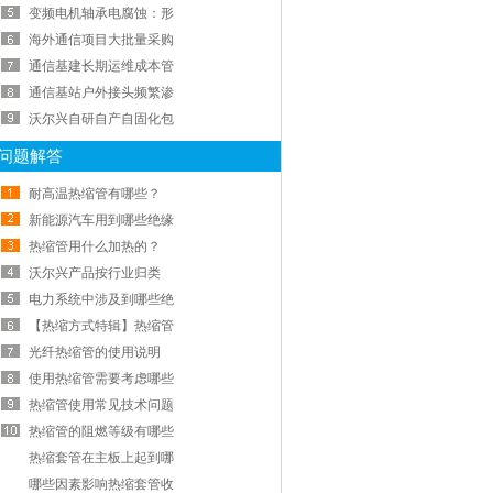
变频电机轴承电腐蚀：形
海外通信项目大批量采购
通信基建长期运维成本管
通信基站户外接头频繁渗
沃尔兴自研自产自固化包
问题解答
耐高温热缩管有哪些？
新能源汽车用到哪些绝缘
热缩管用什么加热的？
沃尔兴产品按行业归类
电力系统中涉及到哪些绝
【热缩方式特辑】热缩管
光纤热缩管的使用说明
使用热缩管需要考虑哪些
热缩管使用常见技术问题
热缩管的阻燃等级有哪些
热缩套管在主板上起到哪
哪些因素影响热缩套管收