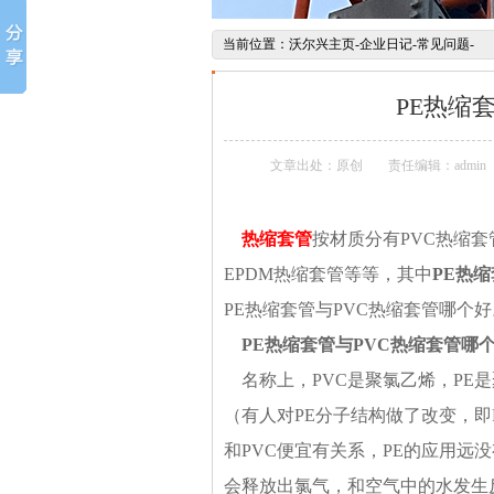
当前位置：
沃尔兴主页
-
企业日记
-
常见问题
-
PE热缩
文章出处：原创
责任编辑：admin
热缩套管
按材质分有PVC热缩套
EPDM热缩套管等等，其中
PE热
PE热缩套管与PVC热缩套管哪个好
PE
热缩套管与PVC热缩套管哪
名称上，PVC是聚氯乙烯，PE是
（有人对PE分子结构做了改变，即P
和PVC便宜有关系，PE的应用远
会释放出氯气，和空气中的水发生