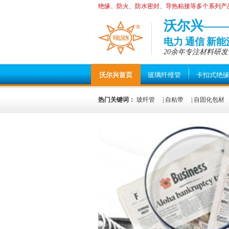
绝缘、防火、防水密封、导热粘接等多个系列产
沃尔兴—
电力 通信 新
20余年专注材料研发
沃尔兴首页
玻璃纤维管
卡扣式绝
热门关键词：
玻纤管
|
自粘带
|
自固化包材