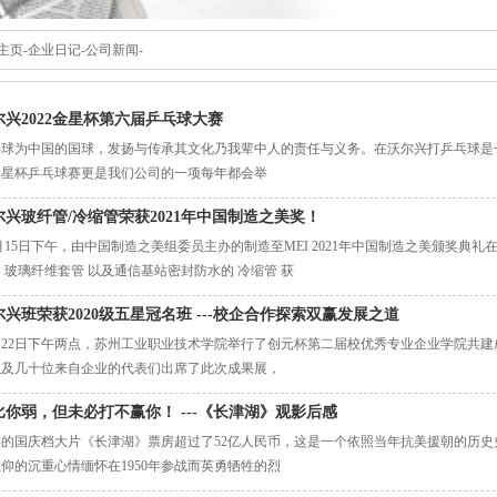
主页
-
企业日记
-
公司新闻
-
尔兴2022金星杯第六届乒乓球大赛
乓球为中国的国球，发扬与传承其文化乃我辈中人的责任与义务。在沃尔兴打乒乓球是
金星杯乒乓球赛更是我们公司的一项每年都会举
尔兴玻纤管/冷缩管荣获2021年中国制造之美奖！
2月15日下午，由中国制造之美组委员主办的制造至MEI 2021年中国制造之美颁奖
 玻璃纤维套管 以及通信基站密封防水的 冷缩管 获
尔兴班荣获2020级五星冠名班 ---校企合作探索双赢发展之道
1月22日下午两点，苏州工业职业技术学院举行了创元杯第二届校优秀专业企业学院共
以及几十位来自企业的代表们出席了此次成果展，
比你弱，但未必打不赢你！ ---《长津湖》观影后感
年的国庆档大片《长津湖》票房超过了52亿人民币，这是一个依照当年抗美援朝的历
仰的沉重心情缅怀在1950年参战而英勇牺牲的烈