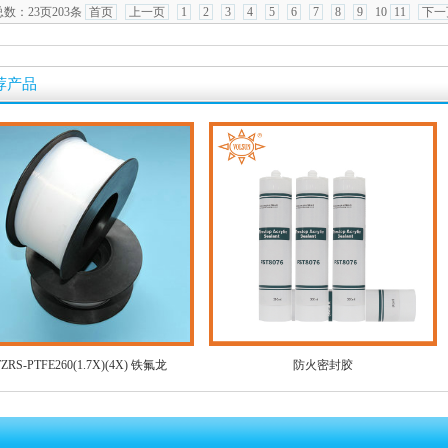
总数：
23页203条
首页
上一页
1
2
3
4
5
6
7
8
9
10
11
下一
荐产品
TZRS-PTFE260(1.7X)(4X) 铁氟龙
防火密封胶