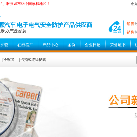
品、服务遍布88个国家和地区！
创
—
销售
能源汽车 电子电气安全防护产品供应商
 致力产业发展
销售
缘护套
在线看厂
产品中心
案例
企业日记
荣誉证书
|
冷缩管
|
卡扣式绝缘护套