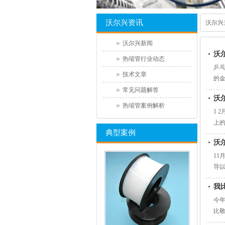
沃尔兴资讯
沃尔兴
沃尔兴新闻
沃
热缩管行业动态
乒
技术文章
的
常见问题解答
沃
热缩管案例解析
1 
上的
典型案例
沃
1
导
我
今
比敬