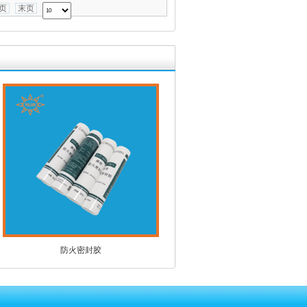
页
末页
防火密封胶