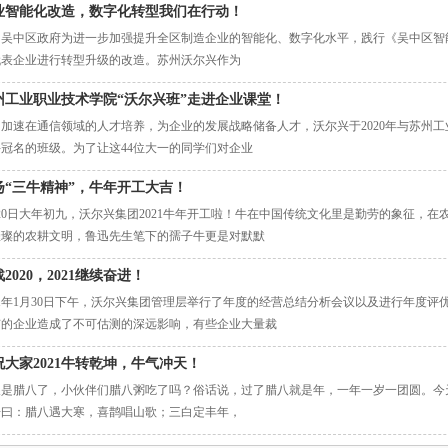
业智能化改造，数字化转型我们在行动！
州吴中区政府为进一步加强提升全区制造企业的智能化、数字化水平，践行《吴中区智
代表企业进行转型升级的改造。苏州沃尔兴作为
州工业职业技术学院“沃尔兴班”走进企业课堂！
了加速在通信领域的人才培养，为企业的发展战略储备人才，沃尔兴于2020年与苏州
冠名的班级。为了让这44位大一的同学们对企业
扬“三牛精神”，牛年开工大吉！
20日大年初九，沃尔兴集团2021牛年开工啦！牛在中国传统文化里是勤劳的象征，
璀璨的农耕文明，鲁迅先生笔下的孺子牛更是对默默
2020，2021继续奋进！
21年1月30日下午，沃尔兴集团管理层举行了年度的经营总结分析会议以及进行年度评
有的企业造成了不可估测的深远影响，有些企业大量裁
祝大家2021牛转乾坤，牛气冲天！
天是腊八了，小伙伴们腊八粥吃了吗？俗话说，过了腊八就是年，一年一岁一团圆。今
语曰：腊八遇大寒，喜鹊唱山歌；三白定丰年，