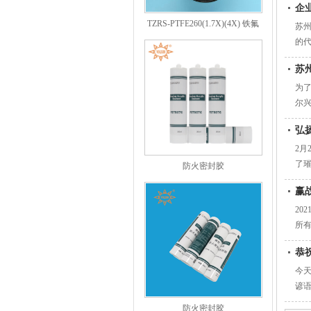
企
TZRS-PTFE260(1.7X)(4X) 铁氟
苏
龙
的
苏
为
尔兴
弘
2月
了
防火密封胶
赢战
20
所
恭
今
谚
防火密封胶