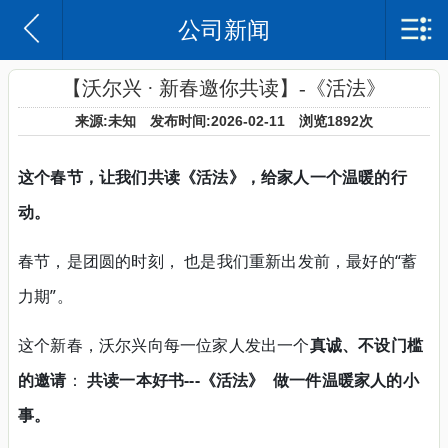
公司新闻
苏州沃尔兴电子科技有限公司
网站首页
【沃尔兴 · 新春邀你共读】-《活法》
来源:未知 发布时间:2026-02-11 浏览
1892次
沃尔兴简介
这个春节，让我们共读《活法》，给家人一个温暖的行
企业日记
动。
产品中心
春节，是团圆的时刻， 也是我们重新出发前，最好的“蓄
案例
力期”。
联系我们
这个新春，沃尔兴向每一位家人发出一个
真诚、不设门槛
的邀请
：
共读一本
好
书
-
--
《
活法》
做一件温暖家人的小
事。